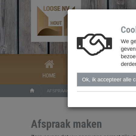
Coo
We geb
geven.
bezoek
derde
HOME
WIE ZIJN WE
NIEUWS
Ok, ik accepteer alle 
AFSPRAAK MAKEN
Afspraak maken