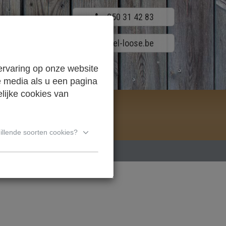
050 31 42 83
info@houthandel-loose.be
ervaring op onze website
e media als u een pagina
lijke cookies van
PS
illende soorten cookies?