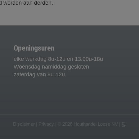
id worden aan derden.
Openingsuren
elke werkdag 8u-12u en 13.00u-18u
Woensdag namiddag gesloten
zaterdag van 9u-12u.
Disclaimer
|
Privacy
| © 2026
Houthandel Loose NV
|