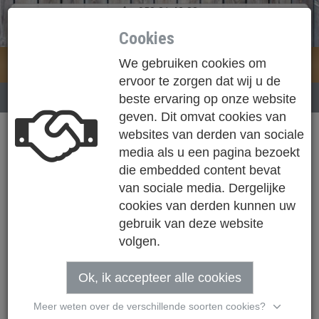
050 31 42 83
info@houthandel-loose.be
Cookies
We gebruiken cookies om
Loose NV
Togg
ervoor te zorgen dat wij u de
navi
NIEUWS
BARNWOOD NEW SILVER GREY
beste ervaring op onze website
geven. Dit omvat cookies van
websites van derden van sociale
media als u een pagina bezoekt
die embedded content bevat
van sociale media. Dergelijke
cookies van derden kunnen uw
gebruik van deze website
volgen.
Ok, ik accepteer alle cookies
Meer weten over de verschillende soorten cookies?