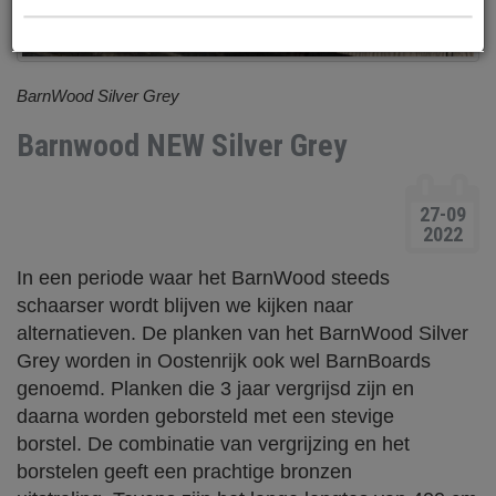
BarnWood Silver Grey
Barnwood NEW Silver Grey
27-09
2022
In een periode waar het BarnWood steeds
schaarser wordt blijven we kijken naar
alternatieven. De planken van het BarnWood Silver
Grey worden in Oostenrijk ook wel BarnBoards
genoemd. Planken die 3 jaar vergrijsd zijn en
daarna worden geborsteld met een stevige
borstel. De combinatie van vergrijzing en het
borstelen geeft een prachtige bronzen