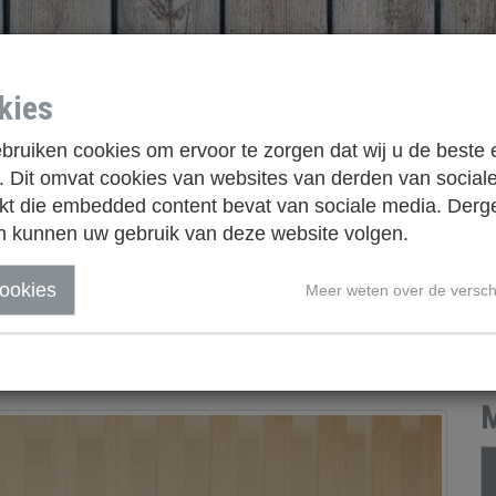
kies
ruiken cookies om ervoor te zorgen dat wij u de beste 
 Dit omvat cookies van websites van derden van social
t die embedded content bevat van sociale media. Derge
n kunnen uw gebruik van deze website volgen.
WAT DOEN WE
LOCATIE
CONTACT
WEBSHO
cookies
Meer weten over de versch
M