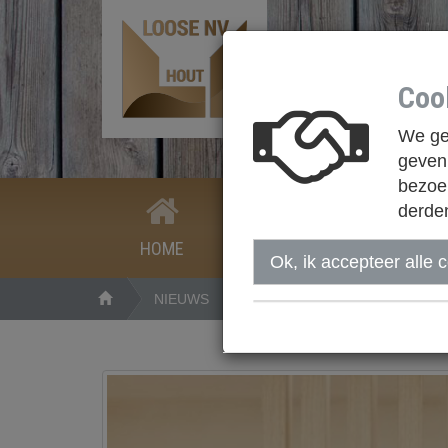
Coo
We geb
geven.
bezoek
derde
HOME
WIE ZIJN WE
NIEUWS
Ok, ik accepteer alle 
NIEUWS
ROOM DIVIDER