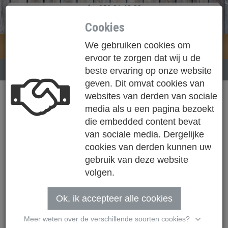
050 31 42 83
info@houthandel-loose.be
Cookies
We gebruiken cookies om
Loose NV
Togg
ervoor te zorgen dat wij u de
navi
NIEUWS
GEVELBEKLEDING THERMO EIK
beste ervaring op onze website
geven. Dit omvat cookies van
websites van derden van sociale
media als u een pagina bezoekt
die embedded content bevat
van sociale media. Dergelijke
cookies van derden kunnen uw
gebruik van deze website
volgen.
Ok, ik accepteer alle cookies
Meer weten over de verschillende soorten cookies?