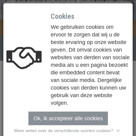
050 31 42 83
info@houthandel-loose.be
Cookies
We gebruiken cookies om
Loose NV
Togg
ervoor te zorgen dat wij u de
navi
NIEUWS
beste ervaring op onze website
geven. Dit omvat cookies van
ZWARTE PLANCHETTEN THERMOWOOD
websites van derden van sociale
media als u een pagina bezoekt
die embedded content bevat
van sociale media. Dergelijke
cookies van derden kunnen uw
gebruik van deze website
volgen.
Ok, ik accepteer alle cookies
Meer weten over de verschillende soorten cookies?