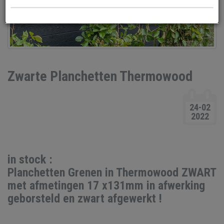
Zwarte Planchetten Thermowood
24-02
2022
in stock :
Planchetten Grenen in Thermowood ZWART
met afmetingen 17 x131mm in afwerking
geborsteld en zwart afgewerkt !