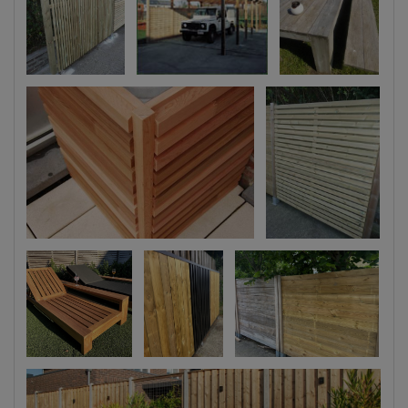
De Plano met
SteigerhoutÂ
verticale
latjes
De Strada !
Lounger Danau