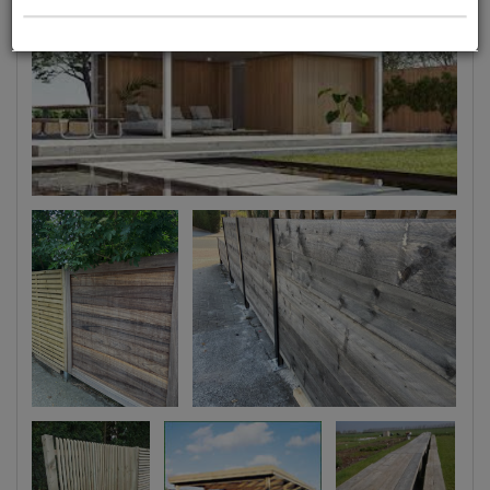
Maluwi wit loungeruimte
tuinscherm
steigerhout met alu paal
Padouk