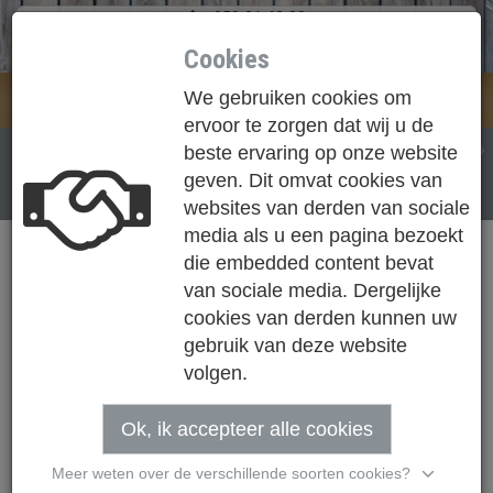
050 31 42 83
info@houthandel-loose.be
Cookies
We gebruiken cookies om
Loose NV
Togg
ervoor te zorgen dat wij u de
navi
WAT DOEN WE?
beste ervaring op onze website
EXTERIEUR
TUINHOUT
geven. Dit omvat cookies van
TUINHOUT
websites van derden van sociale
media als u een pagina bezoekt
die embedded content bevat
van sociale media. Dergelijke
cookies van derden kunnen uw
gebruik van deze website
volgen.
Ok, ik accepteer alle cookies
Meer weten over de verschillende soorten cookies?